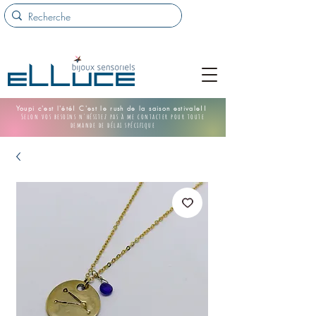
Youpi c'est l'été! C'est le rush de la saison estivale!!
Selon vos besoins n'hésitez pas à me contacter pour toute
demande de délai spécifique