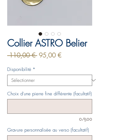
Collier ASTRO Belier
Prix
Prix
 110,00 € 
95,00 €
original
promotionnel
Disponibilité
*
Choix d'une pierre fine différente (facultatif)
0/500
Gravure personnalisée au verso (facultatif)