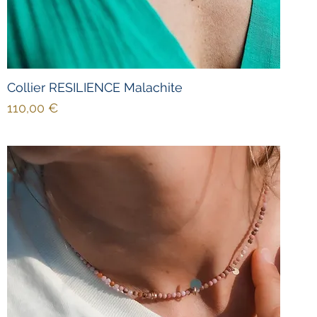
Collier RESILIENCE Malachite
Prix
110,00 €