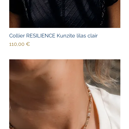
Collier RESILIENCE Kunzite lilas clair
Prix
110,00 €