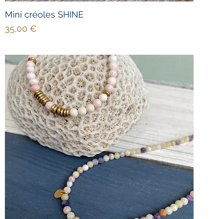
Mini créoles SHINE
Prix
35,00 €