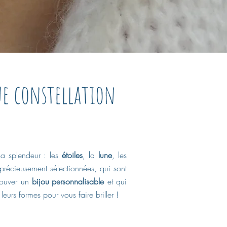
ue constellation
sa splendeur :
les
étoiles
,
l
a
lune
, l
es
 précieusement sélectionnées, qui sont
trouver un
bijou
personnalisable
et qui
leurs formes pour vous faire briller !