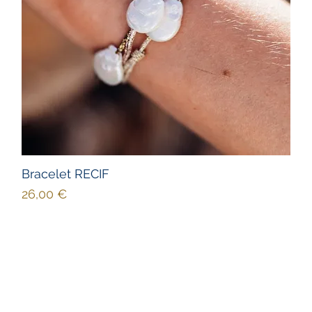
Bracelet RECIF
Prix
26,00 €