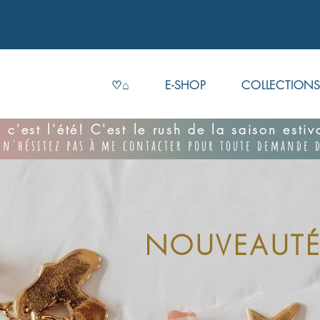
♡⌂
E-SHOP
COLLECTION
 c'est l'été! C'est le rush de la saison esti
 n'hésitez pas à me contacter pour toute demande d
NOUVEAUTÉ