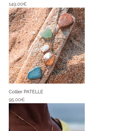
Price
149,00€
Collier PATELLE
Price
95,00€