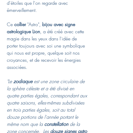
d'étoiles que l'on regarde avec
émerveillement.
Ce
collier
"Astro",
bijou avec signe
astrologique Lion
, a été créé avec cette
magie dans les yeux dans l'idée de
porter toujours avec soi une symbolique
qui nous est propre, quelque soit nos
croyances, et de recevoir les énergies
associées.
"Le
zodiaque
est une zone circulaire de
la sphère céleste et a été divisé en
quatre parties égales, correspondant aux
quatre saisons, elles-mêmes subdivisées
en trois parties égales, soit au total
douze portions de l'année portant le
même nom que la
constellation
de la
zone concernée. Les
douze signes astro