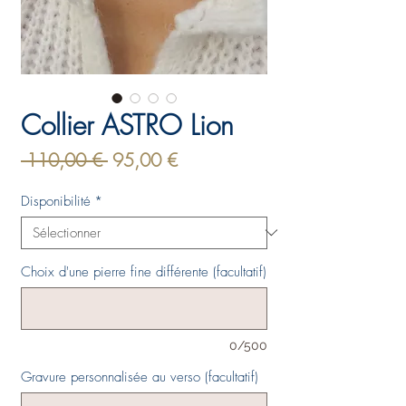
Collier ASTRO Lion
Prix
Prix
 110,00 € 
95,00 €
original
promotionnel
Disponibilité
*
Choix d'une pierre fine différente (facultatif)
0/500
Gravure personnalisée au verso (facultatif)