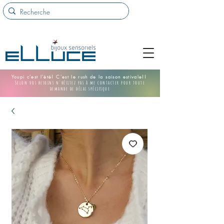
Youpi c'est l'été! C'est le rush de la saison estivale!!
Selon vos besoins n'hésitez pas à me contacter pour toute
demande de délai spécifique