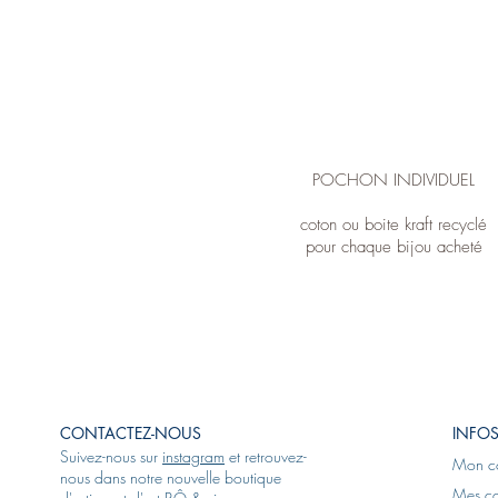
POCHON INDIVIDUEL
coton ou boite kraft recyclé
pour chaque bijou acheté
CONTACTEZ-NOUS
INFOS
Suivez-nous sur
instagram
et retrouvez-
Mon c
nous dans notre nouvelle boutique
Mes c