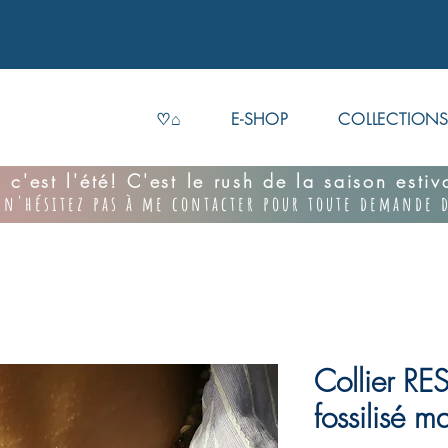
♡⌂
E-SHOP
COLLECTION
 c'est l'été! C'est le rush de la saison esti
 n'hésitez pas à me contacter pour toute demande d
Collier RE
fossilisé ma