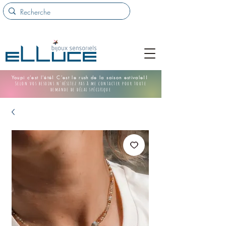
Youpi c'est l'été! C'est le rush de la saison estivale!!
Selon vos besoins n'hésitez pas à me contacter pour toute
demande de délai spécifique