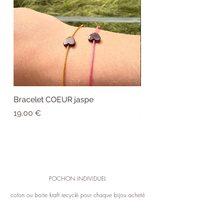
produits (sauf détérioration liée à l’usure
de 1 à 3 semaines. L'attente ne fera
naturelle ou à d’éventuels chocs ou
qu'amplifier le plaisir que vous aurez de
mauvaise manipulation)
recevoir votre petit bijou fabriqué à la main
* Le gold filled est une appellation légale
rien que pour VOUS!
anglophone concernant l'orfèvrerie. Il s'agit
Les bijoux peuvent être expédiés partout
d'une enveloppe solide d'or qui est
dans le monde (frais à la charge de
apposée à chaud ou par pression sur une
l'acheteur).
base métallique (laiton). Si l'objet est «
La livraison est offerte, en France, dès
Gold filled 14kt », cela signifie qu'au
100€ d'achat.
moins 1/20e de son poids total est de l'or,
Bracelet COEUR jaspe
Bague COEUR jaspe
Vous avez 14 jours pour changer d'avis. Si
soit 5%. Ainsi, le Gold-filled contient
Prix
Prix
l'un des produits de votre commande ne
19,00 €
39,00 €
généralement 50 à 100 fois plus d'or
vous convient pas il vous suffit de nous le
qu'un bijou en « plaqué or ». C'est un
retourner (à votre charge). Pour tout
matériau beaucoup plus résistant,
échange ou informations, vous pouvez
notamment à l'eau et aux frottements.
contacter le service client dans contact.
POCHON INDIVIDUEL
coton ou boite kraft recyclé pour chaque bijou acheté