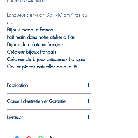
chaine d'extension.
Longueur : environ 36 - 40 cm/ ras du
cou
Bijoux made in France
Fait main dans notre atelier à Pau
Bijoux de créateurs français
Créateur bijoux français
Créateur de bijoux artisanaux français
Collier pierres naturelles de qualité
Fabrication
Chaque pièce est fabriquée dans l'atelier
Conseil d'entretien et Garantie
de la créatrice. Un travail à la main,
mélange de techniques de bijouterie
De façon à préserver au mieux votre bijou,
traditionnelles et de techniques plus
Livraison
nous vous recommandons d’éviter de le
innovantes, qui rend chaque pièce unique
porter lors d'activités sportives et de limiter
Les bijoux sont livrés dans leurs pochons ou
et qui fait qu'elle peut varier légèrement du
le contact avec vos cosmétiques et produits
boites et expédiés en lettre suivie ou
modèle présenté sur la photo.