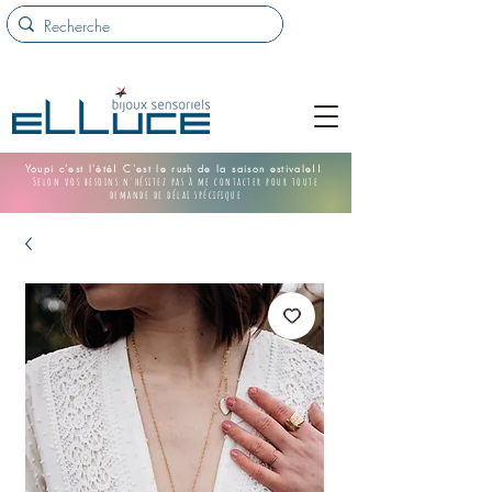
Youpi c'est l'été! C'est le rush de la saison estivale!!
Selon vos besoins n'hésitez pas à me contacter pour toute
demande de délai spécifique