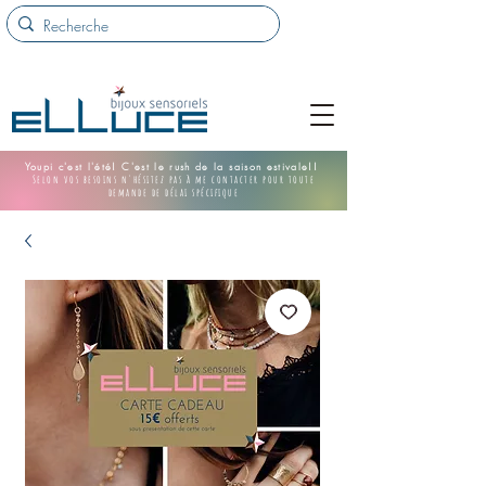
Youpi c'est l'été! C'est le rush de la saison estivale!!
Selon vos besoins n'hésitez pas à me contacter pour toute
demande de délai spécifique