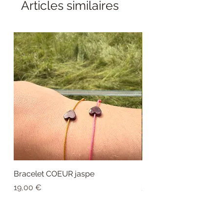
Articles similaires
Bracelet COEUR jaspe
Bague COEUR jaspe
Prix
Prix
19,00 €
39,00 €