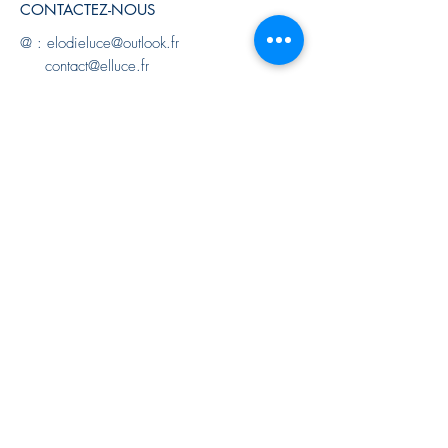
CONTACTEZ-NOUS
@ :
elodieluce@outlook.fr
contact@elluce.fr
t :
+33 (0) 6 64 93 73 04
Suivez-nous sur
instagram
et retrouvez-nous
dans notre nouvelle boutique d'artisanat d'art
BÔ & cie
au 15 rue des Cordeliers à Pau (64).
Made in Pau (64) France
INFOS UTILES
Mon compte
Mes commandes
Mon paiement
Conseils d'entretien et Garantie