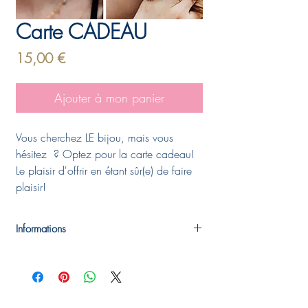
Carte CADEAU
Prix
15,00 €
Ajouter à mon panier
Vous cherchez LE bijou, mais vous
hésitez ? Optez pour la carte cadeau!
Le plaisir d'offrir en étant sûr(e) de faire
plaisir!
Informations
Bon d'achat valable pendant 6 mois, sur le
site internet, en boutique, ou sur le stand
Elluce lors d'évènements organisés.
Faites-vous plaisir en faisant plaisir!