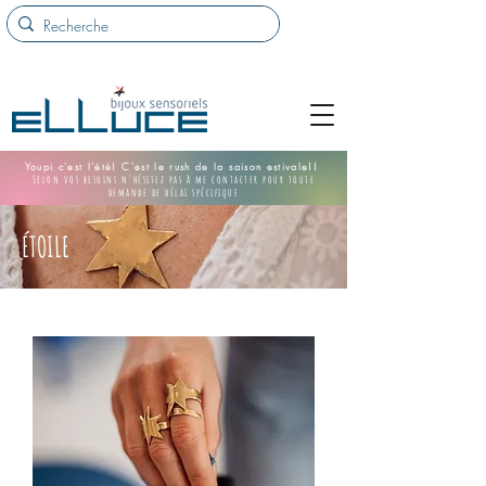
Youpi c'est l'été! C'est le rush de la saison estivale!!
Selon vos besoins n'hésitez pas à me contacter pour toute
demande de délai spécifique
ÉTOILE