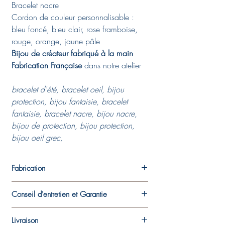
Bracelet nacre
Cordon de couleur personnalisable :
bleu foncé, bleu clair, rose framboise,
rouge, orange, jaune pâle
Bijou de créateur fabriqué à la main
Fabrication Française
dans notre atelier
bracelet d'été, bracelet oeil, bijou
protection, bijou fantaisie, bracelet
fantaisie, bracelet nacre, bijou nacre,
bijou de protection, bijou protection,
bijou oeil grec,
Fabrication
Chaque pièce est fabriquée dans l'atelier
Conseil d'entretien et Garantie
de la créatrice. Un travail à la main,
mélange de techniques de
bijouterie
Ce bracelet est en nacre et est résistant à
traditionnelles
et de techniques plus
Livraison
l'eau. Vous pouvez le porter au quotidien!