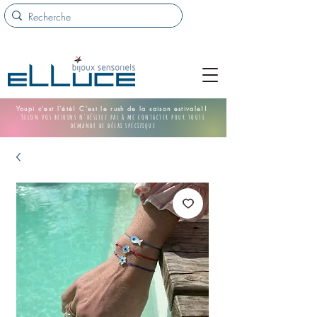
Youpi c'est l'été! C'est le rush de la saison estivale!!
Selon vos besoins n'hésitez pas à me contacter pour toute
demande de délai spécifique