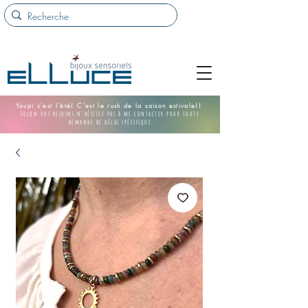
Youpi c'est l'été! C'est le rush de la saison estivale!!
Selon vos besoins n'hésitez pas à me contacter pour toute
demande de délai spécifique