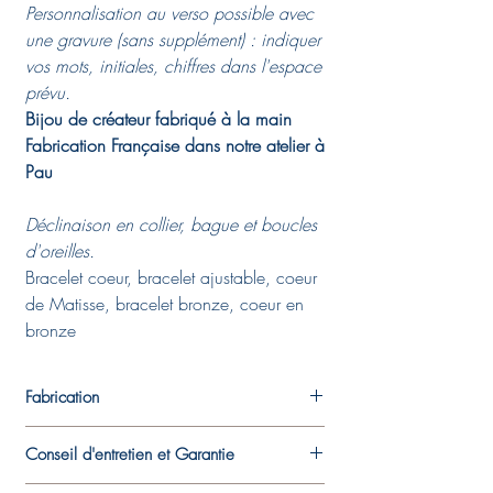
Personnalisation au verso possible avec
une gravure (sans supplément) : indiquer
vos mots, initiales, chiffres dans l'espace
prévu.
Bijou de créateur fabriqué à la main
Fabrication Française dans notre atelier à
Pau
Déclinaison en collier, bague et boucles
d'oreilles.
Bracelet coeur, bracelet ajustable, coeur
de Matisse, bracelet bronze, coeur en
bronze
Fabrication
Chaque pièce est fabriquée dans l'atelier
Conseil d'entretien et Garantie
de la créatrice. Les pièces de métal créées
en argent fin et en bronze sont travaillées à