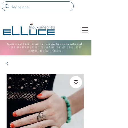
Youpi c'est l'été! C'est le rush de la saison estivale!!
Selon vos besoins n'hésitez pas à me contacter pour toute
demande de délai spécifique