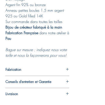
Argent fin 92% ou bronze
Anneau petites boules 1.5 mm argent
925 ou Gold filled 14K
Sur commande dans toutes les tailles
Bijou de créateur fabriqué à la main
Fabrication Française
dans notre atelier à
Pau
Bague sur mesure : indiquez nous votre
taille et nous la façonnerons pour vous!
Fabrication
Chaque pièce est fabriquée dans l'atelier
Conseils d'entretien et Garantie
de la créatrice. Un travail à la main,
mélange de techniques de bijouterie
De façon à préserver au mieux votre bijou,
traditionnelles et de techniques plus
Livraison
nous vous recommandons d’éviter de le
innovantes, qui rend chaque pièce unique
porter lors d'activités sportives et manuelles
Les bijoux sont livrés dans leurs pochons ou
et qui fait qu'elle peut varier légèrement du