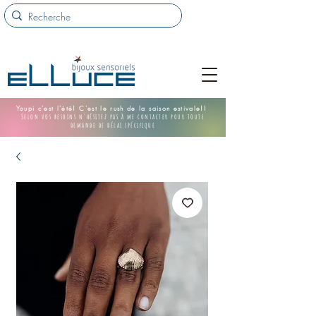
Youpi c'est l'été! C'est le rush de la saison estivale!!
Selon vos besoins n'hésitez pas à me contacter pour toute
demande de délai spécifique