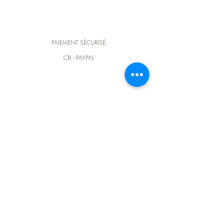
PAIEMENT SÉCURISÉ
CB - PAYPAL
LIVRAISON OFFERTE
dès 100€ d'achat en France métropôlitaine
CONTACTEZ-NOUS
@ :
elodieluce@outlook.fr
contact@elluce.fr
t :
+33 (0) 6 64 93 73 04