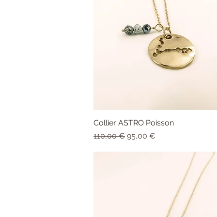
Collier ASTRO Poisson
Aperçu rapide
Prix original
Prix promotionnel
110,00 €
95,00 €