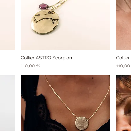
Collier ASTRO Scorpion
Aperçu rapide
Collie
Prix
Prix
110,00 €
110,00