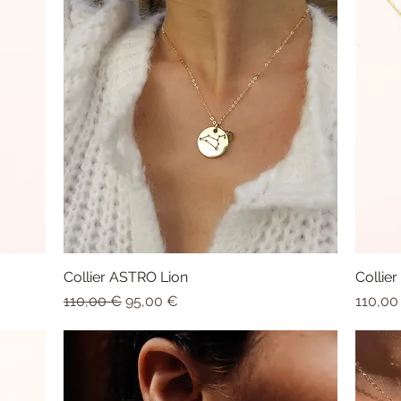
Collier ASTRO Lion
Aperçu rapide
Collie
Prix original
Prix promotionnel
Prix
110,00 €
95,00 €
110,00