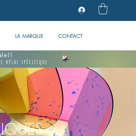
+
S
LA MARQUE
CONTACT
vale!!
e délai spécifique
IQUES