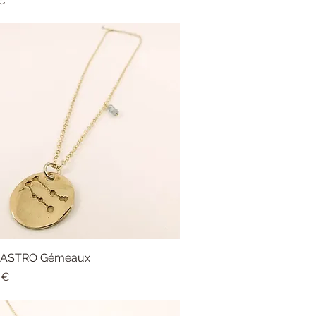
€
er ASTRO Gémeaux
Aperçu rapide
 €