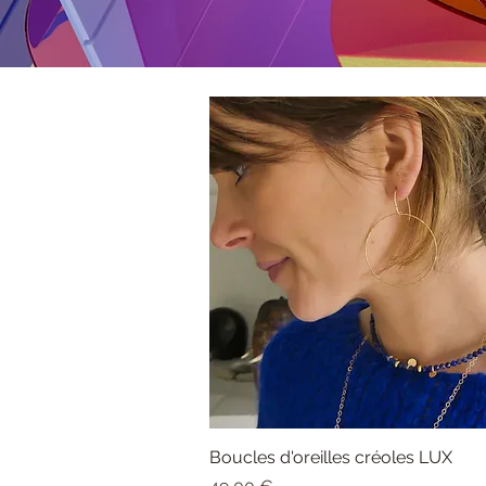
Boucles d'oreilles créoles LUX
Aperçu rapide
Prix