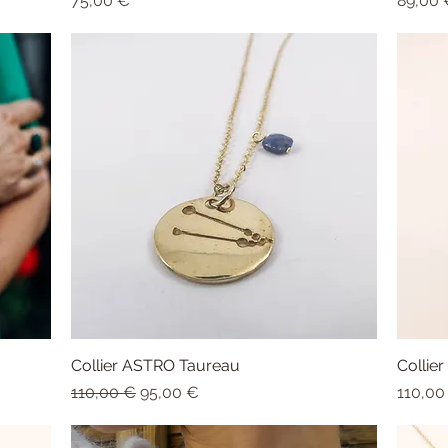
75,00 €
89,00 
Collier ASTRO Taureau
Aperçu rapide
Colli
Prix original
Prix promotionnel
Prix
110,00 €
95,00 €
110,00