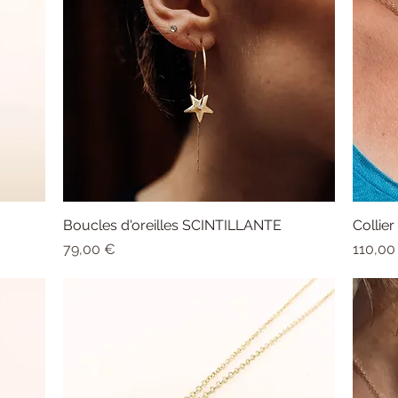
Boucles d'oreilles SCINTILLANTE
Aperçu rapide
Collie
Prix
Prix
79,00 €
110,00