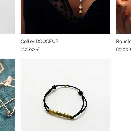
Collier DOUCEUR
Aperçu rapide
Boucle
Prix
Prix
110,00 €
89,00 