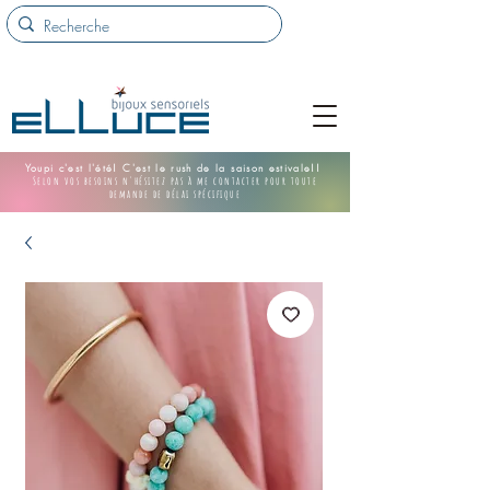
Youpi c'est l'été! C'est le rush de la saison estivale!!
Selon vos besoins n'hésitez pas à me contacter pour toute
demande de délai spécifique