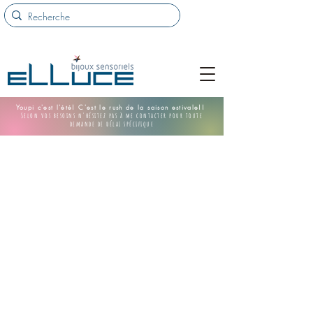
Youpi c'est l'été! C'est le rush de la saison estivale!!
Selon vos besoins n'hésitez pas à me contacter pour toute
demande de délai spécifique
Maintenance tips and
warranty