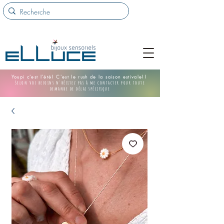
Youpi c'est l'été! C'est le rush de la saison estivale!!
Selon vos besoins n'hésitez pas à me contacter pour toute
demande de délai spécifique