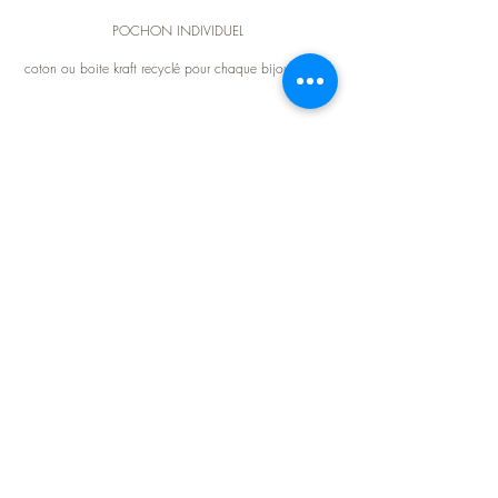
POCHON INDIVIDUEL
coton ou boite kraft recyclé pour chaque bijou acheté
PAIEMENT SÉCURISÉ
CB - PAYPAL
LIVRAISON OFFERTE
dès 100€ d'achat en France métropôlitaine
CONTACTEZ-NOUS