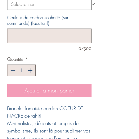
Couleur du cordon souhaité (sur
commande) (facultatif)
0/500
Quantité
*
Ajouter à mon panier
Bracelet fantaisie cordon COEUR DE
NACRE de tahiti
Minimalistes, délicats et remplis de
symbolisme, ils sont là pour sublimer vos
tenues et rappeler que l'amour, ça