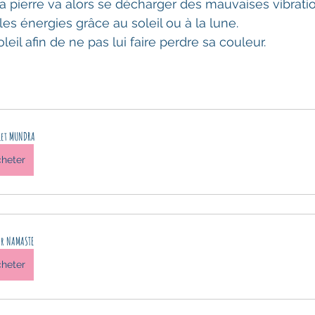
La pierre va alors se décharger des mauvaises vibratio
es énergies grâce au soleil ou à la lune.
oleil afin de ne pas lui faire perdre sa couleur.
let MUNDRA
heter
er NAMASTE
heter