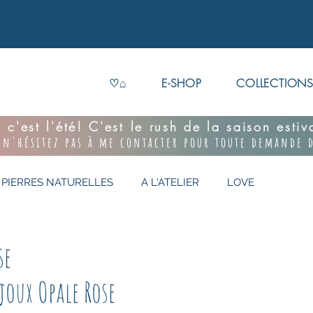
♡⌂
E-SHOP
COLLECTION
 c'est l'été! C'est le rush de la saison esti
 n'hésitez pas à me contacter pour toute demande d
PIERRES NATURELLES
A L'ATELIER
LOVE
se
joux Opale Rose 