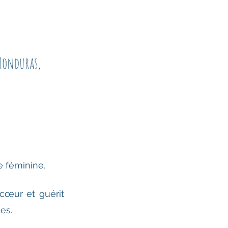
 Honduras, 
 féminine, 
œur et guérit 
es. 