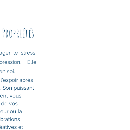
 Propriétés
ger le stress, 
ression. Elle 
en soi.
l'espoir après 
 Son puissant 
ient vous 
 de vos 
eur ou la 
brations 
éatives et 