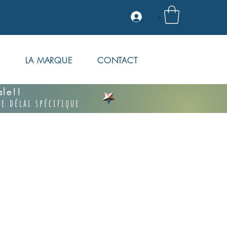
+
S
LA MARQUE
CONTACT
vale!!
e délai spécifique