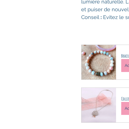
lumière naturelle. 
et puiser de nouvell
Conseil
 :
 Evitez le s
Brace
Ac
Colli
Ac