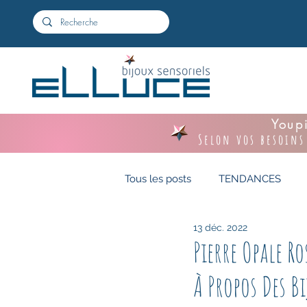
Youpi
Selon vos besoins
Tous les posts
TENDANCES
13 déc. 2022
Pierre Opale Ro
À Propos Des Bi