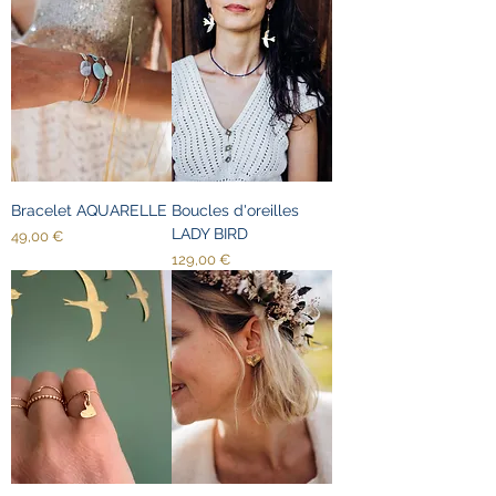
Bracelet AQUARELLE
Boucles d'oreilles
LADY BIRD
Prix
49,00 €
Prix
129,00 €