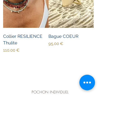
Collier RESILIENCE
Bague COEUR
Thulite
Prix
95,00 €
Prix
110,00 €
POCHON INDIVIDUEL
coton ou boite kraft recyclé pour chaque bijou acheté
PAIEMENT SÉCURISÉ