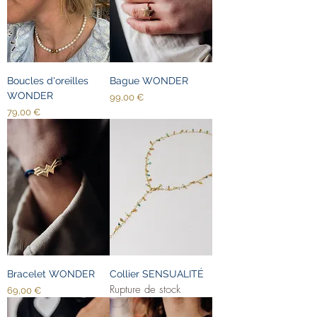
Boucles d'oreilles
Bague WONDER
WONDER
Prix
99,00 €
Prix
79,00 €
Bracelet WONDER
Collier SENSUALITÉ
Rupture de stock
Prix
69,00 €