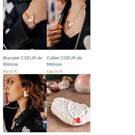
Bracelet COEUR de
Collier COEUR de
Matisse
Matisse
Prix
Prix
69,00 €
139,00 €