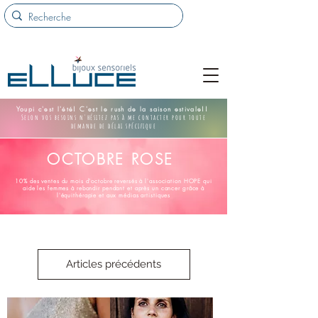
Youpi c'est l'été! C'est le rush de la saison estivale!!
Selon vos besoins n'hésitez pas à me contacter pour toute
demande de délai spécifique
OCTOBRE ROSE
10% des ventes du mois d'octobre reversés à l'association HOPE qui
aide les femmes à rebondir pendant et après un cancer grâce à
l'équithérapie et aux médias artistiques
Articles précédents