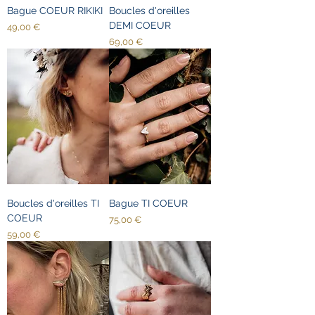
Bague COEUR RIKIKI
Boucles d'oreilles
DEMI COEUR
Prix
49,00 €
Prix
69,00 €
Boucles d'oreilles TI
Bague TI COEUR
COEUR
Prix
75,00 €
Prix
59,00 €