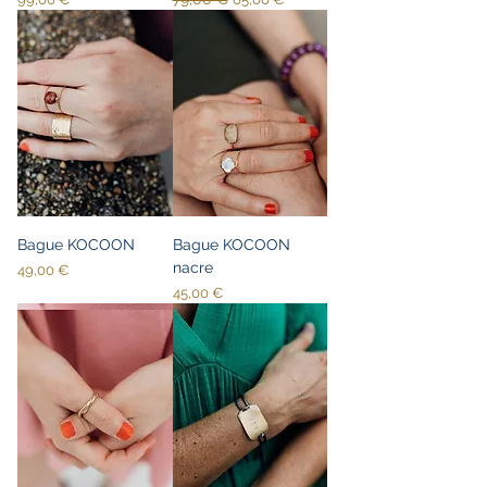
Bague KOCOON
Bague KOCOON
nacre
Prix
49,00 €
Prix
45,00 €