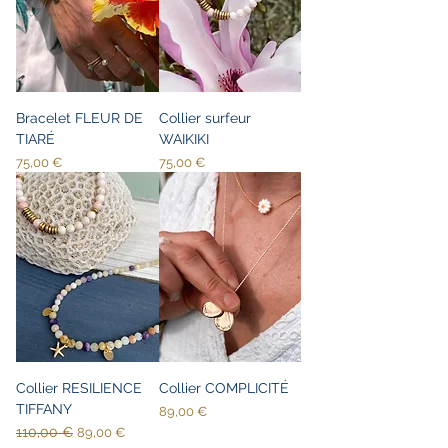
Bracelet FLEUR DE
Collier surfeur
TIARÉ
WAIKIKI
Prix
Prix
75,00 €
75,00 €
Collier RESILIENCE
Collier COMPLICITÉ
TIFFANY
Prix
89,00 €
Prix original
110,00 €
Prix promotionnel
89,00 €