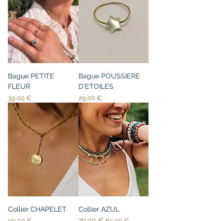
Bague PETITE
Bague POUSSIERE
FLEUR
D'ETOILES
Prix
Prix
39,00 €
29,00 €
Collier CHAPELET
Collier AZUL
Prix
Prix original
79,00 €
Prix promotionnel
99,00 €
65,00 €