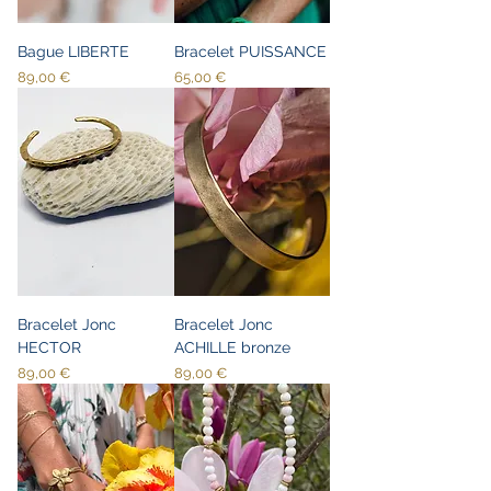
Bague LIBERTE
Bracelet PUISSANCE
Prix
Prix
89,00 €
65,00 €
Bracelet Jonc
Bracelet Jonc
HECTOR
ACHILLE bronze
Prix
Prix
89,00 €
89,00 €