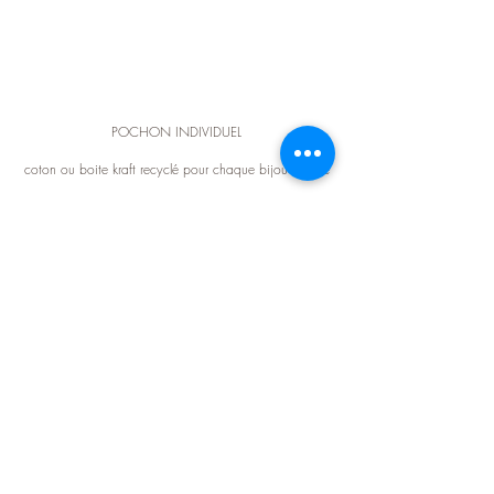
POCHON INDIVIDUEL
coton ou boite kraft recyclé pour chaque bijou acheté
PAIEMENT SÉCURISÉ
CB - PAYPAL
LIVRAISON OFFERTE
dès 100€ d'achat en France métropôlitaine