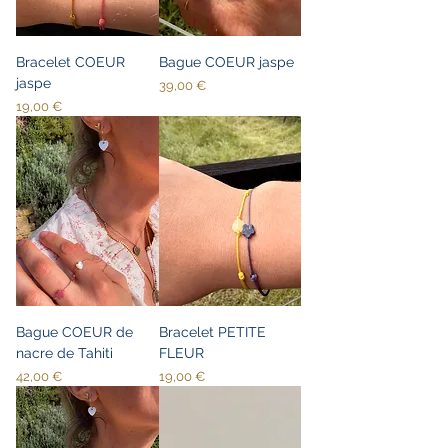
Bracelet COEUR
Bague COEUR jaspe
jaspe
Prix
39,00 €
Prix
19,00 €
Bague COEUR de
Bracelet PETITE
nacre de Tahiti
FLEUR
Prix
Prix
42,00 €
19,00 €