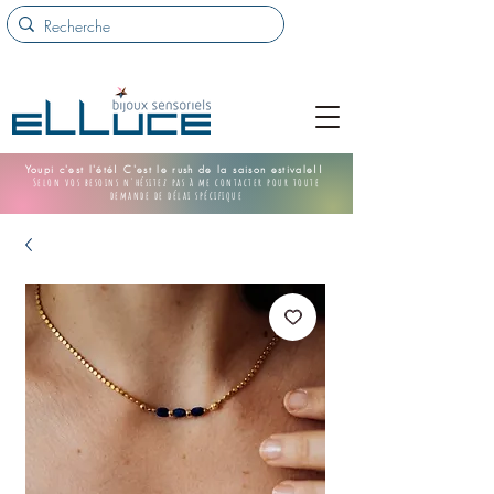
Youpi c'est l'été! C'est le rush de la saison estivale!!
Selon vos besoins n'hésitez pas à me contacter pour toute
demande de délai spécifique