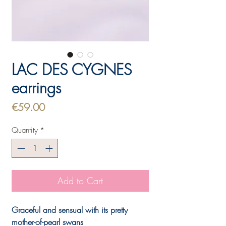
LAC DES CYGNES
earrings
Price
€59.00
Quantity
*
Add to Cart
Graceful and sensual with its pretty
mother-of-pearl swans