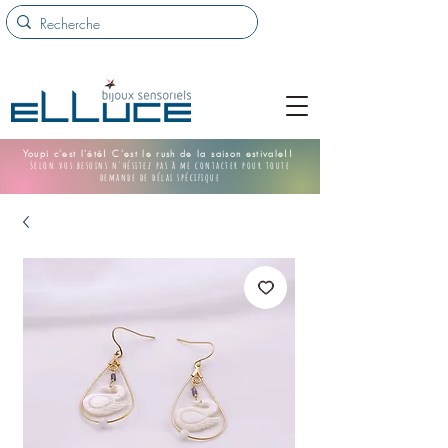
Youpi c'est l'été! C'est le rush de la saison estivale!!
Selon vos besoins n'hésitez pas à me contacter pour toute
demande de délai spécifique