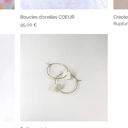
Boucles d'oreilles COEUR
Aperçu rapide
Créol
Ruptur
Prix
95,00 €