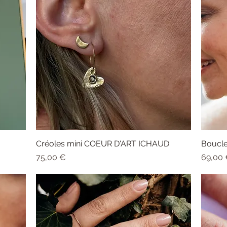
Créoles mini COEUR D'ART ICHAUD
Aperçu rapide
Boucle
Prix
Prix
75,00 €
69,00