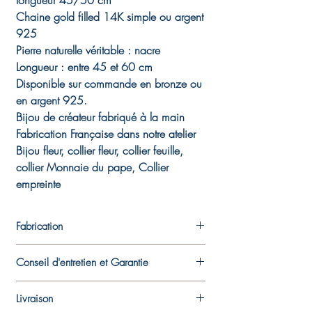
longueur 45/50 cm
Chaine gold filled 14K simple ou argent
925
Pierre naturelle véritable : nacre
Longueur : entre 45 et 60 cm
Disponible sur commande en bronze ou
en argent 925.
Bijou de créateur fabriqué à la main
Fabrication Française dans notre atelier
Bijou fleur, collier fleur, collier feuille,
collier Monnaie du pape, Collier
empreinte
Fabrication
Chaque pièce est fabriquée dans l'atelier
Conseil d'entretien et Garantie
de la créatrice. Les pièces de métal créées
en argent fin et en bronze sont travaillées à
Ce bijou est en argent et/ou en bronze et
la main, UNE à UNE. Ce travail à la
Livraison
est résistant à l'eau.