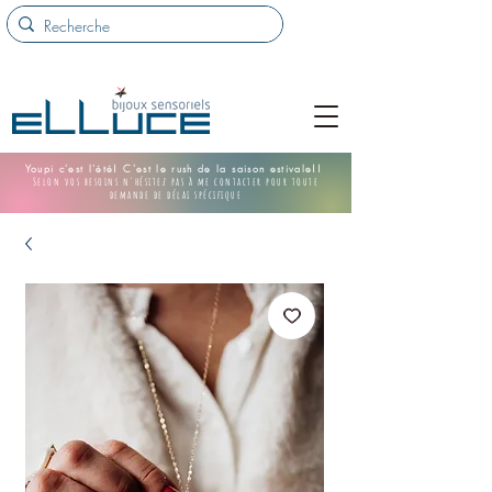
Youpi c'est l'été! C'est le rush de la saison estivale!!
Selon vos besoins n'hésitez pas à me contacter pour toute
demande de délai spécifique