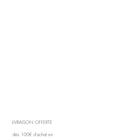
Bague COEUR jaspe
Price
€39.00
LIVRAISON OFFERTE
dès 100€ d'achat en