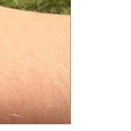
n pour faire briller, bien rincer et
S
pour entretenir et prendre soin de
n argent :
 d'éviter de le porter lors
es
 avec vos cosmétiques et produits
e petit pochon ou la boite pour le
ière et de l’humidité lorsque vous
andons de lire nos conseils