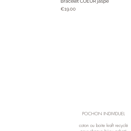
Bracelet COEUR jaspe
Price
€19.00
POCHON INDIVIDUEL
coton ou boite kraft recyclé