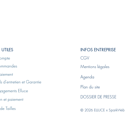
 UTILES
INFOS ENTREPRISE
ompte
CGV
ommandes
Mentions légales
aiement
Agenda
s d'entretien et Garantie
Plan du site
gagements Elluce
DOSSIER DE PRESSE
on et paiement
de Tailles
© 2026 ELLUCE x
SparkWeb