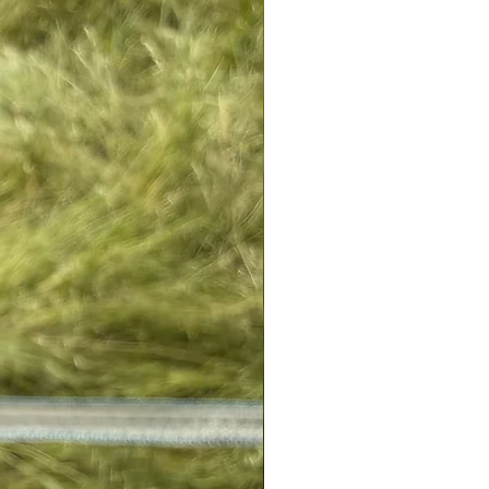
ffon doux. Pour nettoyer les pierres
z également utiliser du liquide
 une brosse douce pour les faire
S
pour entretenir et prendre soin de
en bronze :
 du moins régulièrement, et le
bien le sécher ensuite (notamment
 chaude/ transpiration),
endroit sec (pochon, boite)/ éviter
pièce à l’abri de l’humidité et de la
n d’oxydation, le frictionner avec
iffon doux fourni avec les
igts, le brosser avec une brosse à
rs (rayon bricolage), le brosser avec
avec de l’eau et liquide vaisselle
t sécher avec un chiffon doux
 (brosse à dent) avec un bain de
 pincées de sel ou bicarbonate de