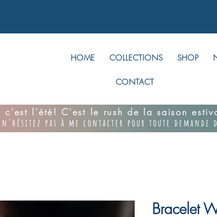
HOME
COLLECTIONS
SHOP
CONTACT
 c'est l'été! C'est le rush de la saison esti
 n'hésitez pas à me contacter pour toute demande d
Bracelet