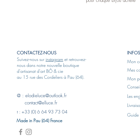
pour chaque bijou acheté
CONTACTEZ-NOUS
INFOS
Suivez-nous sur
instagram
et retrouvez-
Mon c
nous dans notre nouvelle boutique
Mes c
d'artisanat d'art BÔ & cie
au 15 rue des Cordeliers à Pau (64).
Mon p
Conseil
@ :
elodieluce@outlook.fr
Les en
contact@elluce.fr
Livrais
t :
+33 (0) 6 64 93 73 04
Guide 
Made in Pau (64) France