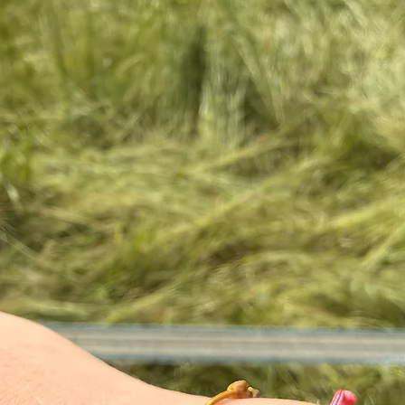
le sécher avec un chi
naturelles vous pouve
vaisselle citronné et
briller!
PRECIEUX CONSEIL
ses précieux bijoux 
Le porter souvent,
toucher souvent,
Se laver avec et 
en cas de journée
Le ranger dans un 
la salle de bain/ 
poussière,
En cas d’apparitio
une chamoisine (ch
créations)/ les do
poils de laiton du
une brosse à dent 
citronné, rincer e
Variante : brosser
vinaigre blanc et