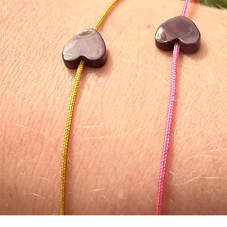
soude, jus de citro
sécher.
PRECIEUX CONSEIL
ses précieux bijoux e
​Nous recommandons
d'activités sportiv
Limiter le contact
d'entretien
Pensez à utiliser l
protéger de la lum
ne le portez pas.
Nous vous recomm
d'entretien.