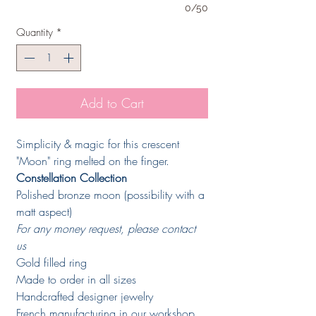
0/50
Quantity
*
Add to Cart
Simplicity & magic for this crescent
"Moon" ring melted on the finger.
Constellation Collection
Polished bronze moon (possibility with a
matt aspect)
For any money request, please contact
us
Gold filled ring
Made to order in all sizes
Handcrafted designer jewelry
French manufacturing in our workshop