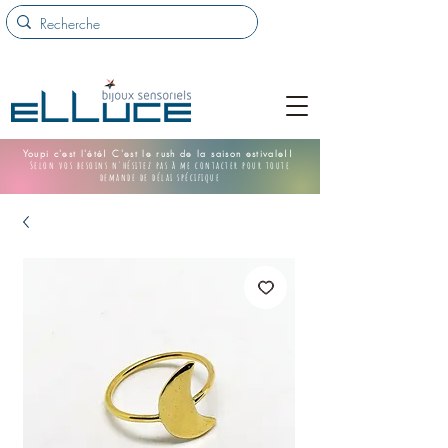
Youpi c'est l'été! C'est le rush de la saison estivale!!
Selon vos besoins n'hésitez pas à me contacter pour toute
demande de délai spécifique