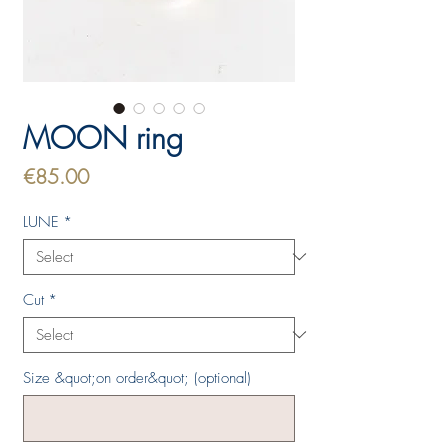
MOON ring
Price
€85.00
LUNE
*
Cut
*
Size &quot;on order&quot; (optional)