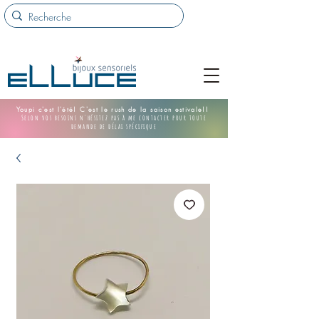
Youpi c'est l'été! C'est le rush de la saison estivale!!
Selon vos besoins n'hésitez pas à me contacter pour toute
demande de délai spécifique