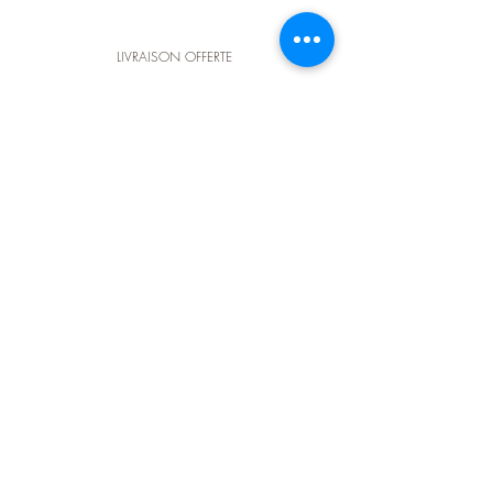
LIVRAISON OFFERTE
dès 100€ d'achat en France métropôlitaine
CONTACTEZ-NOUS
@ :
elodieluce@outlook.fr
contact@elluce.fr
t :
+33 (0) 6 64 93 73 04
Suivez-nous sur
instagram
et retrouvez-nous
dans notre nouvelle boutique d'artisanat d'art
BÔ & cie
au 15 rue des Cordeliers à Pau (64).
Made in Pau (64) France