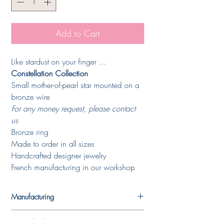
Add to Cart
Like stardust on your finger ...
Constellation Collection
Small mother-of-pearl star mounted on a
bronze wire
For any money request, please contact
us
Bronze ring
Made to order in all sizes
Handcrafted designer jewelry
French manufacturing in our workshop
Manufacturing
Each piece is made in the designer's