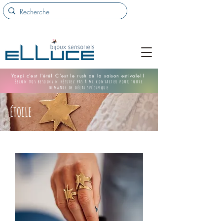
Youpi c'est l'été! C'est le rush de la saison estivale!!
Selon vos besoins n'hésitez pas à me contacter pour toute
demande de délai spécifique
ÉTOILE