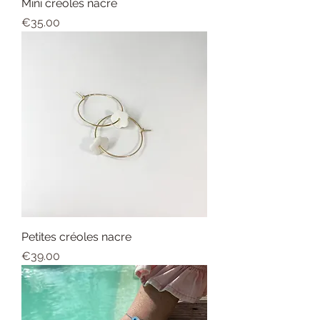
Mini créoles nacre
Price
€35.00
Petites créoles nacre
Price
€39.00