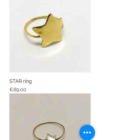
STAR ring
Price
€89.00