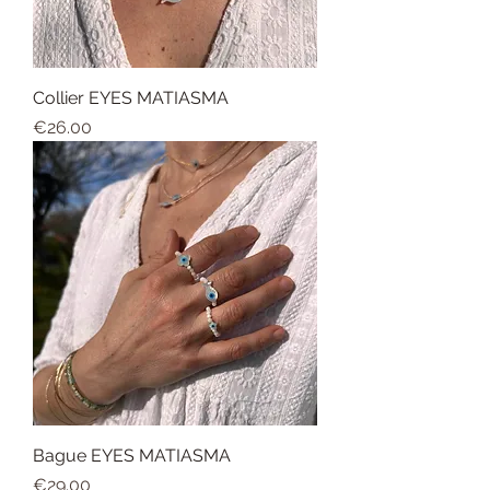
Collier EYES MATIASMA
Price
€26.00
Bague EYES MATIASMA
Price
€29.00