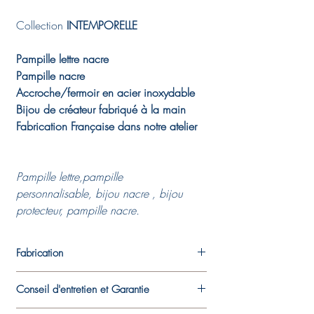
Collection
INTEMPORELLE
Pampille lettre nacre
Pampille nacre
Accroche/fermoir en acier inoxydable
Bijou de créateur fabriqué à la main
Fabrication Française dans notre atelier
Pampille lettre,pampille
personnalisable, bijou nacre , bijou
protecteur, pampille nacre.
Fabrication
Chaque pièce est fabriquée dans l'atelier
Conseil d'entretien et Garantie
de la créatrice. Les pièces de métal créées
en argent fin et en bronze sont travaillées à