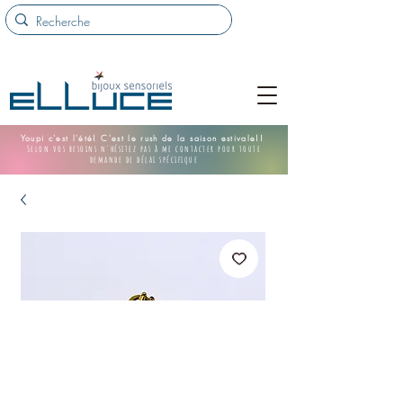
Youpi c'est l'été! C'est le rush de la saison estivale!!
Selon vos besoins n'hésitez pas à me contacter pour toute
demande de délai spécifique