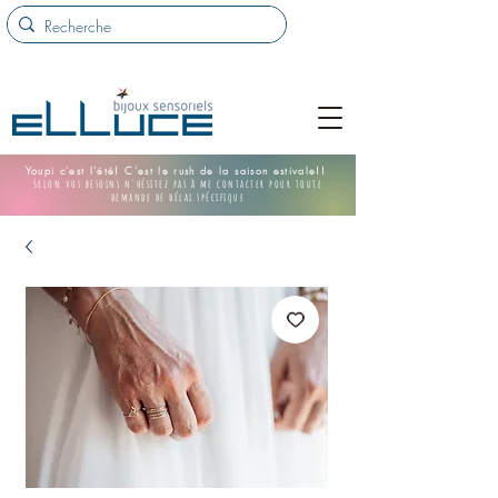
Youpi c'est l'été! C'est le rush de la saison estivale!!
Selon vos besoins n'hésitez pas à me contacter pour toute
demande de délai spécifique