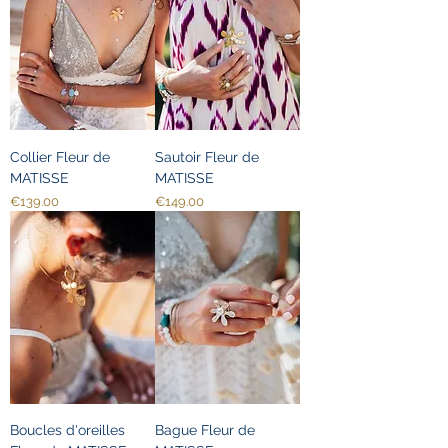
Collier Fleur de
Sautoir Fleur de
MATISSE
MATISSE
Price
Price
€139.00
€149.00
Boucles d'oreilles
Bague Fleur de