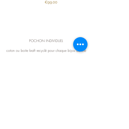
Price
€99.00
POCHON INDIVIDUEL
coton ou boite kraft recyclé pour chaque bijou acheté
PAIEMENT SÉCURISÉ
CB - PAYPAL
LIVRAISON OFFERTE
dès 100€ d'achat en France métropôlitaine