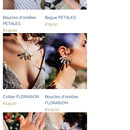
Boucles d'oreilles
Bague PETALES
PETALES
Price
€79.00
Price
€139.00
Collier FLORAISON
Boucles d'oreilles
FLORAISON
Price
€145.00
Price
€129.00