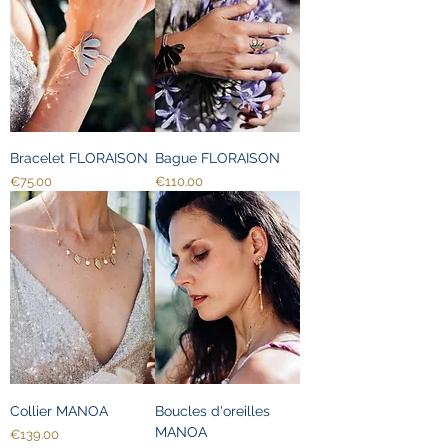
Bracelet FLORAISON
Bague FLORAISON
Price
Price
€75.00
€110.00
Collier MANOA
Boucles d'oreilles
MANOA
Price
€139.00