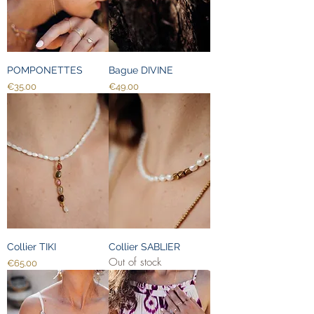
POMPONETTES
Bague DIVINE
Price
Price
€35.00
€49.00
Collier TIKI
Collier SABLIER
Out of stock
Price
€65.00